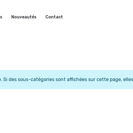
ns
Nouveautés
Contact
e. Si des sous-catégories sont affichées sur cette page, elle